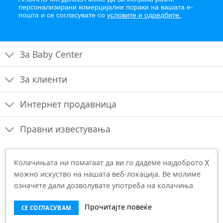
персонализирани комерцијални пораки на вашата е-
пошта и се согласувате со
условите и одредбите.
За Baby Center
За клиенти
Интернет продавница
Правни известувања
X
Колачињата ни помагаат да ви го дадеме најдоброто
можно искуство на нашата веб-локација. Ве молиме
означете дали дозволувате употреба на колачиња
© 2026 APOLLO MK D.O.O.E.L., Македонија |
Производство:
Прочитајте повеќе
СЕ СОГЛАСУВАМ
Bilumina d.o.o.