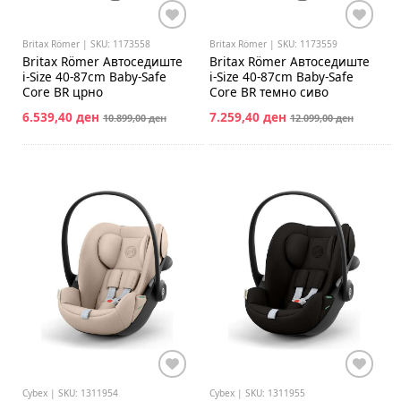
Britax Römer | SKU: 1173558
Britax Römer | SKU: 1173559
Britax Römer
Aвтоседиште
Britax Römer
Автоседиште
i-Size 40-87cm Baby-Safe
i-Size 40-87cm Baby-Safe
Core BR црно
Core BR темно сиво
6.539,40 ден
7.259,40 ден
10.899,00 ден
12.099,00 ден
Cybex | SKU: 1311954
Cybex | SKU: 1311955