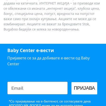
додава на катичката. ИНТЕРНЕТ АКЦИЈА – за призводи кои
се обележани со иконата „интернет акција“, клубска цена,
бонус, специјална цена, попуст, вредноста на попустот
важи само при онлајн купување. Акциите не може да се
комбинираат. Акциите не важат за брендовите Stok,
Bugaboo бидејќи се млека за новороденчиња.
Baby Center е-вести
Пријавете се за да добивате е-вести од Baby
Center
ПРИЈАВА
*
Со пријавување на е-билтенот, се согласувате дека
АПОЛЛО МК ДООЕЛ може да ви испраќа разни