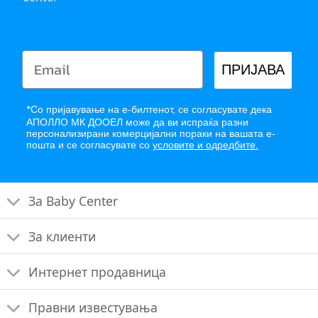
ПРИЈАВА
*
Со пријавување на е-билтенот, се согласувате дека
АПОЛЛО МК ДООЕЛ може да ви испраќа разни
персонализирани комерцијални пораки на вашата е-
пошта и се согласувате со
условите и одредбите.
За Baby Center
За клиенти
Интернет продавница
Правни известувања