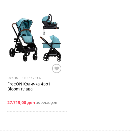
FreeON | SKU: 1173337
FreeON
Количка 4во1
Bloom плава
27.719,00 ден
35.999,00 ден