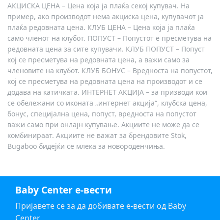
АКЦИСКА ЦЕНА – Цена која ја плаќа секој купувач. На
пример, ако производот нема акциска цена, купувачот ја
плаќа редовната цена. КЛУБ ЦЕНА – Цена која ја плаќа
само членот на клубот. ПОПУСТ – Попустот е пресметува на
редовната цена за сите купувачи. КЛУБ ПОПУСТ – Попуст
кој се пресметува на редовната цена, а важи само за
членовите на клубот. КЛУБ БОНУС – Вредноста на попустот,
кој се пресметува на редовната цена на производот и се
додава на катичката. ИНТЕРНЕТ АКЦИЈА – за призводи кои
се обележани со иконата „интернет акција“, клубска цена,
бонус, специјална цена, попуст, вредноста на попустот
важи само при онлајн купување. Акциите не може да се
комбинираат. Акциите не важат за брендовите Stok,
Bugaboo бидејќи се млека за новороденчиња.
Baby Center е-вести
Пријавете се за да добивате е-вести од Baby
Center