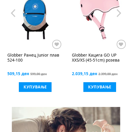
Globber
Кацига GO UP
Globber
Ракавици темно
XXS/XS (45-51cm) розева
сини
2.039,15 ден
679,15 ден
2.399,00 ден
799,00 ден
КУПУВАЊЕ
КУПУВАЊЕ