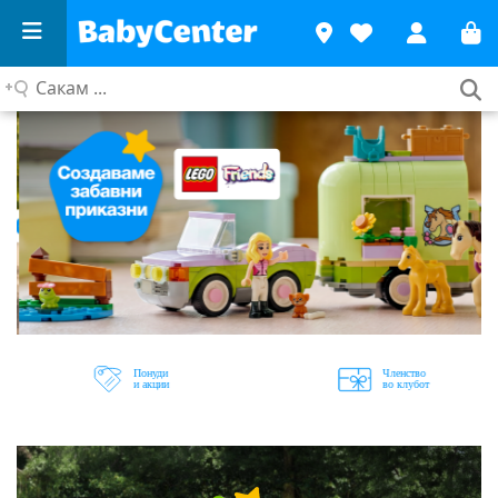
Сакам
...