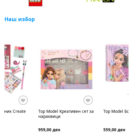
Наш избор
ативен сет за
Top Model
Боенка Fairy Love
Top Model
Голе
накит со код 
559,00 ден
1.899,00 ден