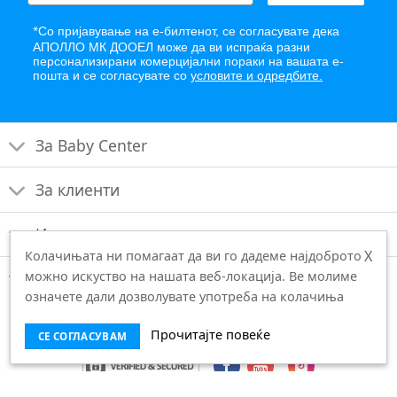
*
Со пријавување на е-билтенот, се согласувате дека
АПОЛЛО МК ДООЕЛ може да ви испраќа разни
персонализирани комерцијални пораки на вашата е-
пошта и се согласувате со
условите и одредбите.
За Baby Center
За клиенти
Интернет продавница
X
Колачињата ни помагаат да ви го дадеме најдоброто
Правни известувања
можно искуство на нашата веб-локација. Ве молиме
означете дали дозволувате употреба на колачиња
Прочитајте повеќе
СЕ СОГЛАСУВАМ