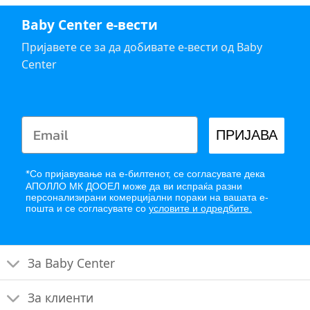
Baby Center е-вести
Пријавете се за да добивате е-вести од Baby
Center
ПРИЈАВА
*
Со пријавување на е-билтенот, се согласувате дека
АПОЛЛО МК ДООЕЛ може да ви испраќа разни
персонализирани комерцијални пораки на вашата е-
пошта и се согласувате со
условите и одредбите.
За Baby Center
За клиенти