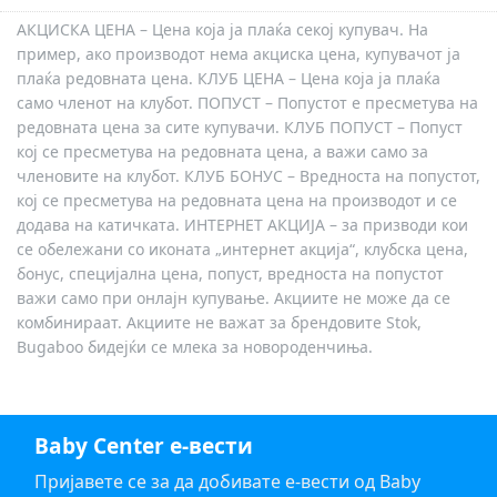
АКЦИСКА ЦЕНА – Цена која ја плаќа секој купувач. На
пример, ако производот нема акциска цена, купувачот ја
плаќа редовната цена. КЛУБ ЦЕНА – Цена која ја плаќа
само членот на клубот. ПОПУСТ – Попустот е пресметува на
редовната цена за сите купувачи. КЛУБ ПОПУСТ – Попуст
кој се пресметува на редовната цена, а важи само за
членовите на клубот. КЛУБ БОНУС – Вредноста на попустот,
кој се пресметува на редовната цена на производот и се
додава на катичката. ИНТЕРНЕТ АКЦИЈА – за призводи кои
се обележани со иконата „интернет акција“, клубска цена,
бонус, специјална цена, попуст, вредноста на попустот
важи само при онлајн купување. Акциите не може да се
комбинираат. Акциите не важат за брендовите Stok,
Bugaboo бидејќи се млека за новороденчиња.
Baby Center е-вести
Пријавете се за да добивате е-вести од Baby