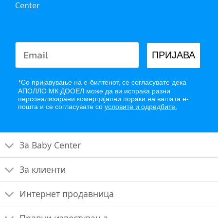
Center
ПРИЈАВА
*
Со пријавување на е-билтенот, се согласувате дека
АПОЛЛО МК ДООЕЛ може да ви испраќа разни
персонализирани комерцијални пораки на вашата е-
пошта и се согласувате со
условите и одредбите.
За Baby Center
За клиенти
Интернет продавница