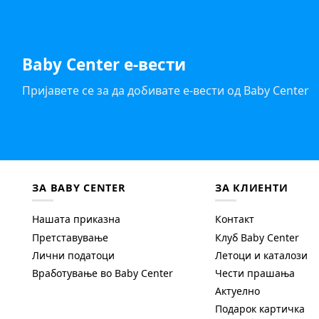
Baby Center е-вести
Пријавете се за да добивате е-вести од Baby Center
ЗА BABY CENTER
ЗА КЛИЕНТИ
Нашата приказна
Контакт
Претставување
Клуб Baby Center
Лични податоци
Летоци и каталози
Вработување во Baby Center
Чести прашања
Актуелно
Подарок картичка