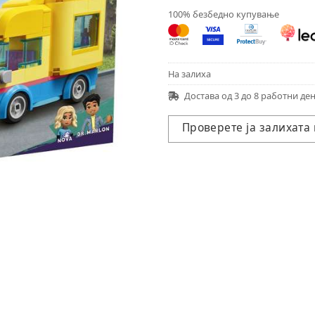
100% безбедно купување
На залиха
Достава од 3 до 8 работни де
Проверете ја залихата