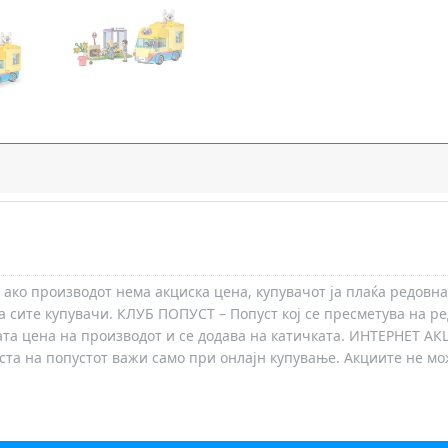
 ако производот нема акциска цена, купувачот ја плаќа редовна
а сите купувачи. КЛУБ ПОПУСТ – Попуст кој се пресметува на ре
ата цена на производот и се додава на катичката. ИНТЕРНЕТ АК
носта на попустот важи само при онлајн купување. Акциите не м