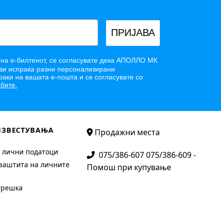
ПРИЈАВА
 на е-билтенот, се согласувате дека АПОЛЛО МК
и испраќа разни персонализирани
аки на вашата е-пошта и се согласувате со
бите.
ИЗВЕСТУВАЊА
Продажни места
 лични податоци
075/386-607 075/386-609 -
заштита на личните
Помош при купување
грешка