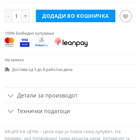
LEGO® Friends LEGO® FRIENDS 42623 скутер на вода
ДОДАДИ ВО КОШНИЧКА
100% безбедно купување
На залиха
Достава од 3 до 8 работни дена
Детали за производот
Технички податоци
АКЦИСКА ЦЕНА – Цена која ја плаќа секој купувач. На
пример, ако производот нема акциска цена, купувачот ја