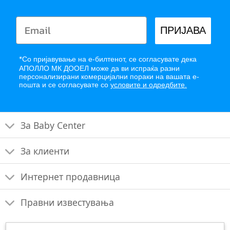
ПРИЈАВА
*
Со пријавување на е-билтенот, се согласувате дека
АПОЛЛО МК ДООЕЛ може да ви испраќа разни
персонализирани комерцијални пораки на вашата е-
пошта и се согласувате со
условите и одредбите.
За Baby Center
За клиенти
Интернет продавница
Правни известувања