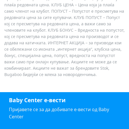
плаќа редовната цена. КЛУБ ЦЕНА – Цена која ја плаќа
само членот на клубот. ПОПУСТ – Попустот е пресметува на
редовната цена за сите купувачи. КЛУБ ПОПУСТ – Попуст
кој се пресметува на редовната цена, а важи само за
членовите на клубот. КЛУБ БОНУС – Вредноста на попустот,
кој се пресметува на редовната цена на производот и се
додава на катичката. ИНТЕРНЕТ АКЦИЈА – за призводи кои
се обележани со иконата „интернет акција“, клубска цена,
бонус, специјална цена, попуст, вредноста на попустот
важи само при онлајн купување. Акциите не може да се
комбинираат. Акциите не важат за брендовите Stok,
Bugaboo бидејќи се млека за новороденчиња.
Baby Center е-вести
Пријавете се за да добивате е-вести од Baby
Center