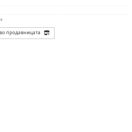
на
 во продавницата