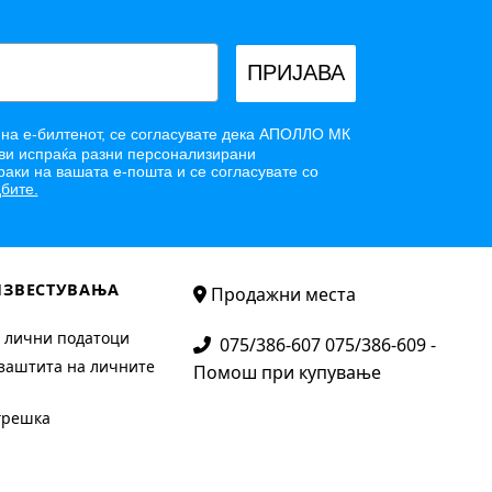
ПРИЈАВА
 на е-билтенот, се согласувате дека АПОЛЛО МК
и испраќа разни персонализирани
аки на вашата е-пошта и се согласувате со
бите.
ИЗВЕСТУВАЊА
Продажни места
 лични податоци
075/386-607 075/386-609 -
заштита на личните
Помош при купување
грешка