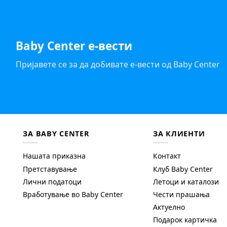
Baby Center е-вести
Пријавете се за да добивате е-вести од Baby Center
ЗА BABY CENTER
ЗА КЛИЕНТИ
Нашата приказна
Контакт
Претставување
Клуб Baby Center
Лични податоци
Летоци и каталози
Вработување во Baby Center
Чести прашања
Актуелно
Подарок картичка