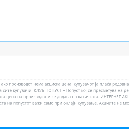
 ако производот нема акциска цена, купувачот ја плаќа редовна
а сите купувачи. КЛУБ ПОПУСТ – Попуст кој се пресметува на ре
ата цена на производот и се додава на катичката. ИНТЕРНЕТ АК
носта на попустот важи само при онлајн купување. Акциите не м