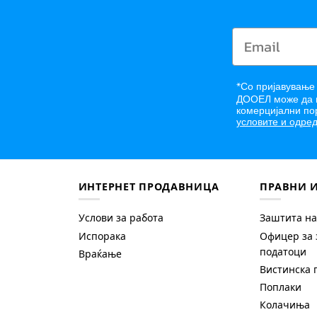
*
Со пријавување
ДООЕЛ може да в
комерцијални пор
условите и одред
ИНТЕРНЕТ ПРОДАВНИЦА
ПРАВНИ 
Услови за работа
Заштита на
Испорака
Офицер за 
податоци
Враќање
Вистинска 
Поплаки
Колачиња