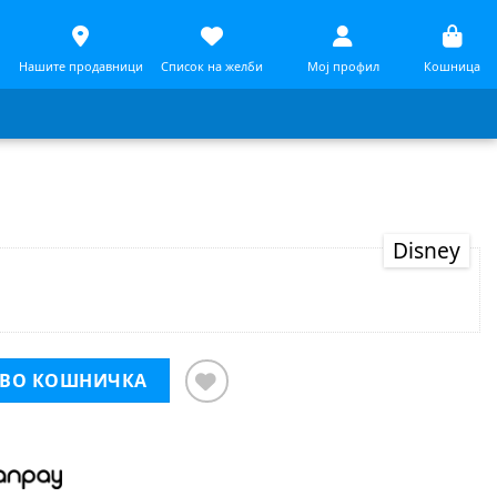
Нашите продавници
Список на желби
Мој профил
Кошница
Disney
1601688
 ВО КОШНИЧКА