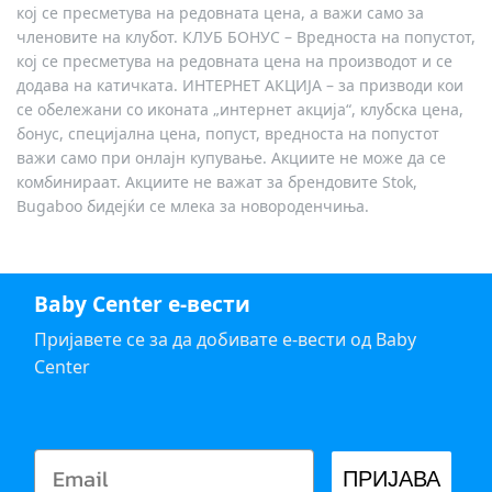
кој се пресметува на редовната цена, а важи само за
членовите на клубот. КЛУБ БОНУС – Вредноста на попустот,
кој се пресметува на редовната цена на производот и се
додава на катичката. ИНТЕРНЕТ АКЦИЈА – за призводи кои
се обележани со иконата „интернет акција“, клубска цена,
бонус, специјална цена, попуст, вредноста на попустот
важи само при онлајн купување. Акциите не може да се
комбинираат. Акциите не важат за брендовите Stok,
Bugaboo бидејќи се млека за новороденчиња.
Baby Center е-вести
Пријавете се за да добивате е-вести од Baby
Center
ПРИЈАВА