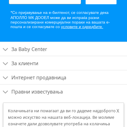
*
Со пријавување на е-билтенот, се согласувате дека
АПОЛЛО МК ДООЕЛ може да ви испраќа разни
персонализирани комерцијални пораки на вашата е-
пошта и се согласувате со
условите и одредбите.
За Baby Center
За клиенти
Интернет продавница
Правни известувања
X
Колачињата ни помагаат да ви го дадеме најдоброто
можно искуство на нашата веб-локација. Ве молиме
означете дали дозволувате употреба на колачиња