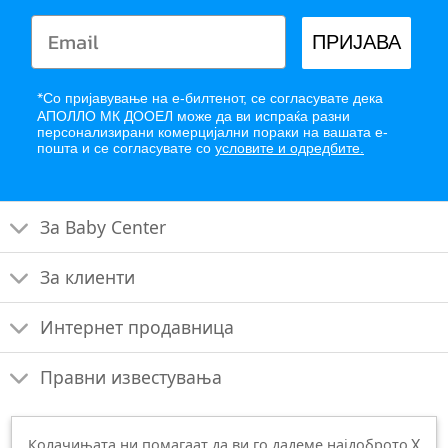
ПРИЈАВА
*
Со пријавување на е-билтенот, се согласувате дека
АПОЛЛО МК ДООЕЛ може да ви испраќа разни
персонализирани комерцијални пораки на вашата е-
пошта и се согласувате со
условите и одредбите.
За Baby Center
За клиенти
Интернет продавница
Правни известувања
X
Колачињата ни помагаат да ви го дадеме најдоброто