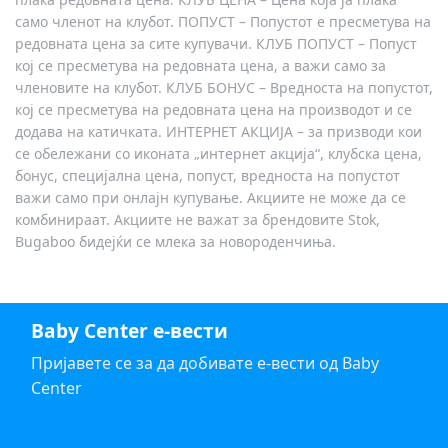
само членот на клубот. ПОПУСТ – Попустот е пресметува на
редовната цена за сите купувачи. КЛУБ ПОПУСТ – Попуст
кој се пресметува на редовната цена, а важи само за
членовите на клубот. КЛУБ БОНУС – Вредноста на попустот,
кој се пресметува на редовната цена на производот и се
додава на катичката. ИНТЕРНЕТ АКЦИЈА – за призводи кои
се обележани со иконата „интернет акција“, клубска цена,
бонус, специјална цена, попуст, вредноста на попустот
важи само при онлајн купување. Акциите не може да се
комбинираат. Акциите не важат за брендовите Stok,
Bugaboo бидејќи се млека за новороденчиња.
Baby Center е-вести
Пријавете се за да добивате е-вести од Baby
Center