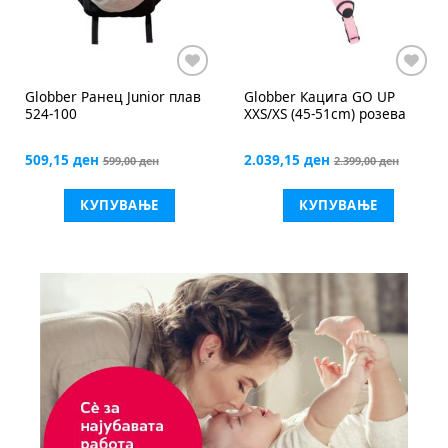
Globber
Кацига GO UP
Globber
Ракавици темно
XXS/XS (45-51cm) розева
сини
2.039,15 ден
679,15 ден
2.399,00 ден
799,00 ден
КУПУВАЊЕ
КУПУВАЊЕ