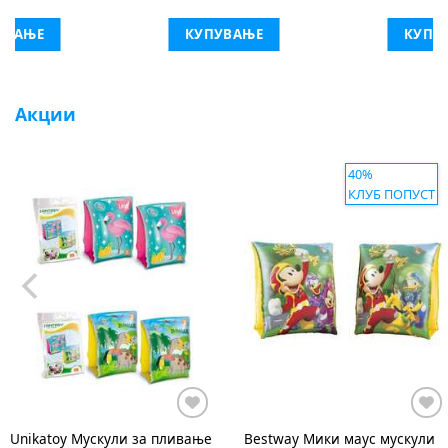
УВАЊЕ
КУПУВАЊЕ
Акции
40%
КЛУБ ПОПУСТ
Bestway
Мики маус мускули
SIPILON
BV Мускули 25*15