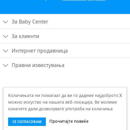
За Baby Center
За клиенти
Интернет продавница
Правни известувања
X
Колачињата ни помагаат да ви го дадеме најдоброто
можно искуство на нашата веб-локација. Ве молиме
© 2026 APOLLO MK D.O.O.E.L., Македонија |
Производство:
означете дали дозволувате употреба на колачиња
Bilumina d.o.o.
Прочитајте повеќе
СЕ СОГЛАСУВАМ