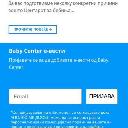
За вас подготвивме неколку конкретни причини
зошто Центарот за бебиња…
ПРОЧИТАЈ ПОВЕЌЕ
→
Baby Center е-вести
Пријавете се за да добивате е-вести од Baby
Center
ПРИЈАВА
*
Со пријавување на е-билтенот, се согласувате дека
АПОЛЛО МК ДООЕЛ може да ви испраќа разни
персонализирани комерцијални пораки на вашата е-
пошта и се согласувате со
условите и одредбите.