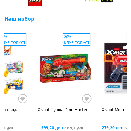
Наш избор
20%
20%
2
КЛУБ ПОПУСТ
КЛУБ ПОПУСТ
К
X-shot
Пиштол 
stinger
959,20 ден
1.19
Dino Hunter
X-shot
Micro Пиштол
КУПУ
279,20 ден
2.499,00 ден
349,00 ден