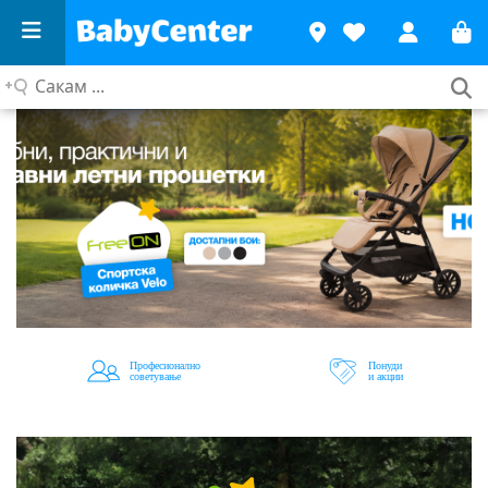
Сакам
...