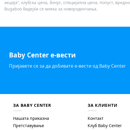
акција“, клубска цена, бонус, специјална цена, попуст, вред
Bugaboo бидејќи се млека за новороденчиња.
Baby Center е-вести
Пријавете се за да добивате е-вести од Baby Center
ЗА BABY CENTER
ЗА КЛИЕНТИ
Нашата приказна
Контакт
Претставување
Клуб Baby Center