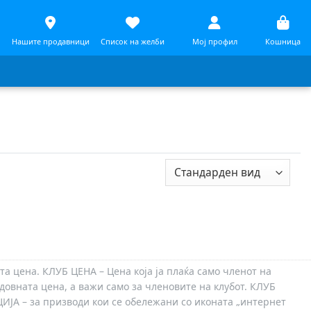
Нашите продавници
Список на желби
Мој профил
Кошница
та цена. КЛУБ ЦЕНА – Цена која ја плаќа само членот на
довната цена, а важи само за членовите на клубот. КЛУБ
ЦИЈА – за призводи кои се обележани со иконата „интернет