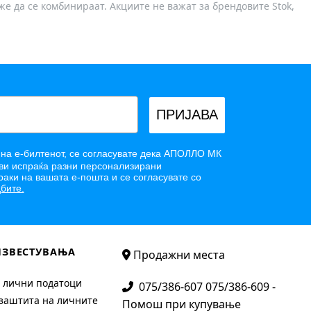
оже да се комбинираат. Акциите не важат за брендовите Stok,
ПРИЈАВА
 на е-билтенот, се согласувате дека АПОЛЛО МК
и испраќа разни персонализирани
аки на вашата е-пошта и се согласувате со
бите.
ИЗВЕСТУВАЊА
Продажни места
 лични податоци
075/386-607 075/386-609 -
заштита на личните
Помош при купување