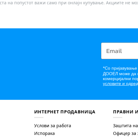
носта на попустот важи само при онлајн купување. Акциите не м
*
Со пријавување
ДООЕЛ може да в
комерцијални пор
условите и одред
ИНТЕРНЕТ ПРОДАВНИЦА
ПРАВНИ 
Услови за работа
Заштита на
Испорака
Офицер за 