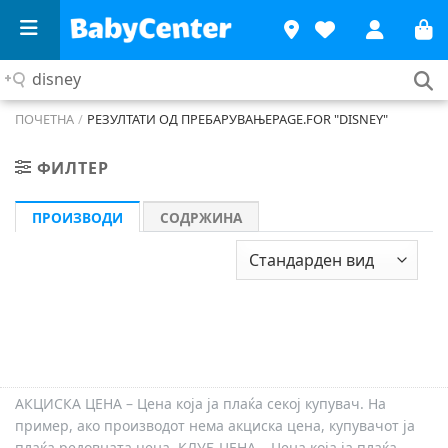
Сакам
...
ПОЧЕТНА
/
РЕЗУЛТАТИ ОД ПРЕБАРУВАЊЕ
PAGE.FOR "
DISNEY
"
ФИЛТЕР
ПРОИЗВОДИ
СОДРЖИНА
АКЦИСКА ЦЕНА – Цена која ја плаќа секој купувач. На
пример, ако производот нема акциска цена, купувачот ја
плаќа редовната цена. КЛУБ ЦЕНА – Цена која ја плаќа