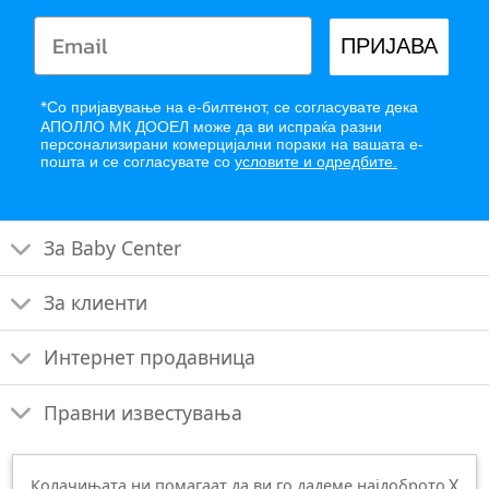
ПРИЈАВА
*
Со пријавување на е-билтенот, се согласувате дека
АПОЛЛО МК ДООЕЛ може да ви испраќа разни
персонализирани комерцијални пораки на вашата е-
пошта и се согласувате со
условите и одредбите.
За Baby Center
За клиенти
Интернет продавница
Правни известувања
X
Колачињата ни помагаат да ви го дадеме најдоброто