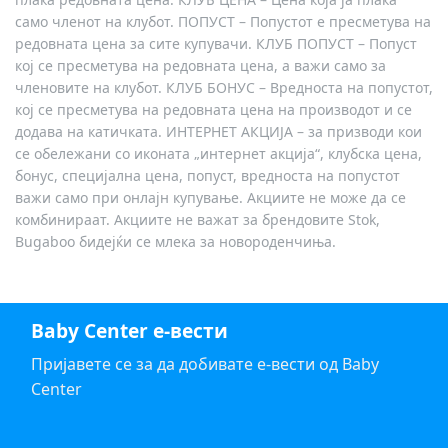
само членот на клубот. ПОПУСТ – Попустот е пресметува на
редовната цена за сите купувачи. КЛУБ ПОПУСТ – Попуст
кој се пресметува на редовната цена, а важи само за
членовите на клубот. КЛУБ БОНУС – Вредноста на попустот,
кој се пресметува на редовната цена на производот и се
додава на катичката. ИНТЕРНЕТ АКЦИЈА – за призводи кои
се обележани со иконата „интернет акција“, клубска цена,
бонус, специјална цена, попуст, вредноста на попустот
важи само при онлајн купување. Акциите не може да се
комбинираат. Акциите не важат за брендовите Stok,
Bugaboo бидејќи се млека за новороденчиња.
Baby Center е-вести
Пријавете се за да добивате е-вести од Baby
Center